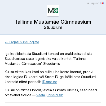
in English
Tallinna Mustamäe Gümnaasium
Stuudium
← Tagasi sisse logima
Iga kooli/lasteaia Stuudiumi kontod on eraldiseisvad; siia
Stuudiumisse sisse logimiseks vajad kontot “Tallinna
Mustamäe Gümnaasium” Stuudiumis.
Kui sa ei tea, kas kool on sulle juba konto loonud, proovi
sisse logida ID-kaardi või Smart-ID-ga. Kõiki oma Stuudiumi
kontosid näed portaalis
ID.ope.ee
Kui sul on mitmes koolis/lasteaias konto olemas, saad need
omavahel siduda —
vaata juhiseid siit
.