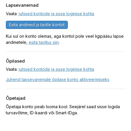
Lapsevanemad
Vaata:
juhised kontode ja sisse logimise kohta
Esita andmed ja taotle kontot
Kui sul on konto olemas, aga kontol pole veel ligipääsu lapse
andmetele,
esita taotlus siin
.
Õpilased
Vaata:
juhised kontode ja sisse logimise kohta
Juhend lapsevanemale õpilase konto aktiveerimiseks
Õpetajad
Õpetaja konto peab looma kool. Seejärel saad sisse logida
turvavõtme, ID-kaardi või Smart-IDga.